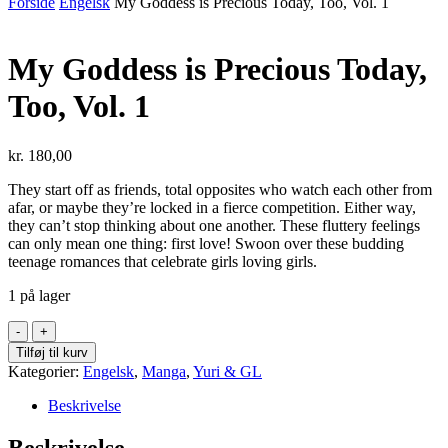
Forside
Engelsk
My Goddess is Precious Today, Too, Vol. 1
My Goddess is Precious Today,
Too, Vol. 1
kr.
180,00
They start off as friends, total opposites who watch each other from
afar, or maybe they’re locked in a fierce competition. Either way,
they can’t stop thinking about one another. These fluttery feelings
can only mean one thing: first love! Swoon over these budding
teenage romances that celebrate girls loving girls.
1 på lager
My
Goddess
Tilføj til kurv
is
Kategorier:
Engelsk
,
Manga
,
Yuri & GL
Precious
Today,
Beskrivelse
Too,
Vol.
Beskrivelse