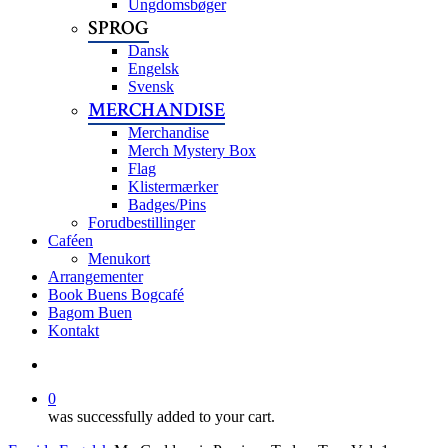
Ungdomsbøger
SPROG
Dansk
Engelsk
Svensk
MERCHANDISE
Merchandise
Merch Mystery Box
Flag
Klistermærker
Badges/Pins
Forudbestillinger
Caféen
Menukort
Arrangementer
Book Buens Bogcafé
Bagom Buen
Kontakt
search
0
was successfully added to your cart.