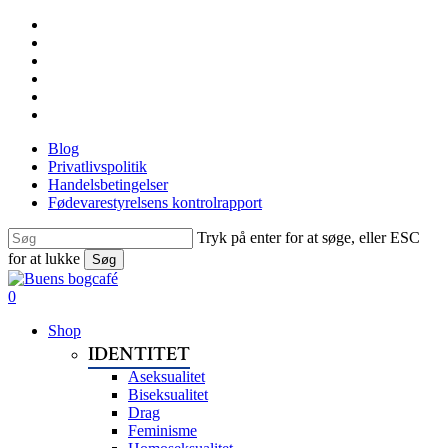
Skip
facebook
to
linkedin
main
instagram
content
tiktok
phone
email
Blog
Privatlivspolitik
Handelsbetingelser
Fødevarestyrelsens kontrolrapport
Tryk på enter for at søge, eller ESC
for at lukke
Søg
Close
Search
search
0
Menu
Shop
IDENTITET
Aseksualitet
Biseksualitet
Drag
Feminisme