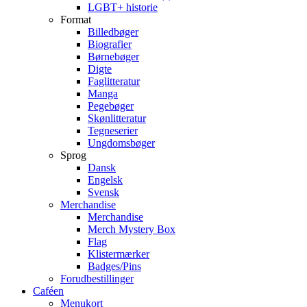
LGBT+ historie
Format
Billedbøger
Biografier
Børnebøger
Digte
Faglitteratur
Manga
Pegebøger
Skønlitteratur
Tegneserier
Ungdomsbøger
Sprog
Dansk
Engelsk
Svensk
Merchandise
Merchandise
Merch Mystery Box
Flag
Klistermærker
Badges/Pins
Forudbestillinger
Caféen
Menukort