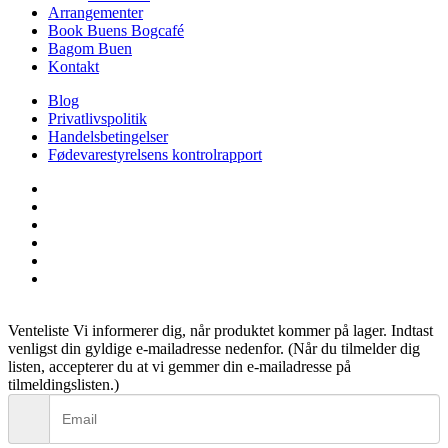
Arrangementer
Book Buens Bogcafé
Bagom Buen
Kontakt
Blog
Privatlivspolitik
Handelsbetingelser
Fødevarestyrelsens kontrolrapport
facebook
linkedin
instagram
tiktok
phone
email
Venteliste
Vi informerer dig, når produktet kommer på lager. Indtast
venligst din gyldige e-mailadresse nedenfor. (Når du tilmelder dig
listen, accepterer du at vi gemmer din e-mailadresse på
tilmeldingslisten.)