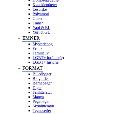
Homoseksualitet
Kønsidentiteter
Lesbiske
Polyamori
Queer
Trans*
Yaoi & BL
Yuri & GL
EMNER
Mysteriebog
Erotik
Familieliv
LGBT+ forfatter(e)
LGBT+ historie
FORMAT
Billedbøger
Biografier
Børnebøger
Digte
Faglitteratur
Manga
Pegebøger
Skønlitteratur
Tegneserier