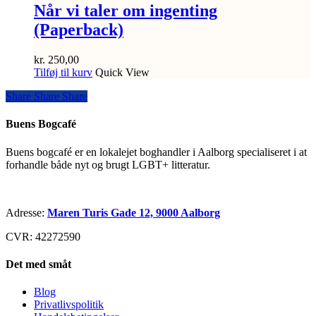
Når vi taler om ingenting
(Paperback)
kr.
250,00
Tilføj til kurv
Quick View
Share
Share
Share
Share
Buens Bogcafé
Buens bogcafé er en lokalejet boghandler i Aalborg specialiseret i at
forhandle både nyt og brugt LGBT+ litteratur.
Adresse:
Maren Turis Gade 12, 9000 Aalborg
CVR: 42272590
Det med småt
Blog
Privatlivspolitik