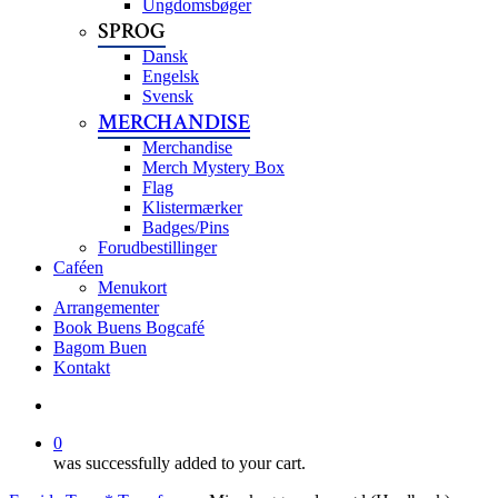
Ungdomsbøger
SPROG
Dansk
Engelsk
Svensk
MERCHANDISE
Merchandise
Merch Mystery Box
Flag
Klistermærker
Badges/Pins
Forudbestillinger
Caféen
Menukort
Arrangementer
Book Buens Bogcafé
Bagom Buen
Kontakt
search
0
was successfully added to your cart.