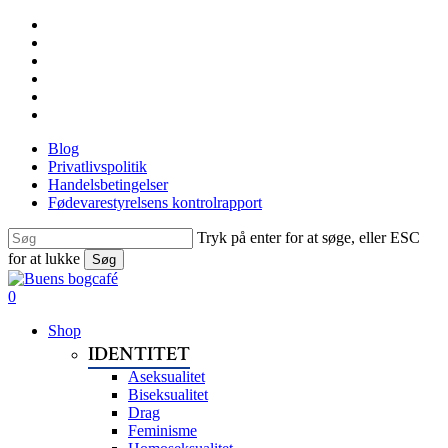
Skip
facebook
to
linkedin
main
instagram
content
tiktok
phone
email
Blog
Privatlivspolitik
Handelsbetingelser
Fødevarestyrelsens kontrolrapport
Tryk på enter for at søge, eller ESC
for at lukke
Søg
Close
Search
search
0
Menu
Shop
IDENTITET
Aseksualitet
Biseksualitet
Drag
Feminisme