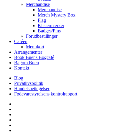
Merchandise
Merchandise
Merch Mystery Box
Flag
Klistermærker
Badges/Pins
Forudbestillinger
Caféen
Menukort
Arrangementer
Book Buens Bogcafé
Bagom Buen
Kontakt
Blog
Privatlivspolitik
Handelsbetingelser
Fødevarestyrelsens kontrolrapport
facebook
linkedin
instagram
tiktok
phone
email