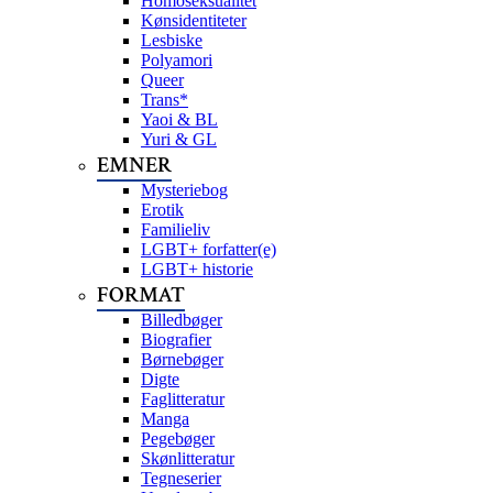
Homoseksualitet
Kønsidentiteter
Lesbiske
Polyamori
Queer
Trans*
Yaoi & BL
Yuri & GL
EMNER
Mysteriebog
Erotik
Familieliv
LGBT+ forfatter(e)
LGBT+ historie
FORMAT
Billedbøger
Biografier
Børnebøger
Digte
Faglitteratur
Manga
Pegebøger
Skønlitteratur
Tegneserier