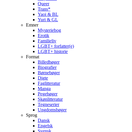
Queer
Trans*
Yaoi & BL
Yuri & GL
Emner
Mysteriebog
Erotik
Familieliv
LGBT+ forfatter(e)
LGBT+ historie
Format
Billedbøger
Biografier
Børnebøger
Digte
Faglitteratur
Manga
Pegebøger
Skønlitteratur
Tegneserier
Ungdomsbøger
Sprog
Dansk
Engelsk
Svensk