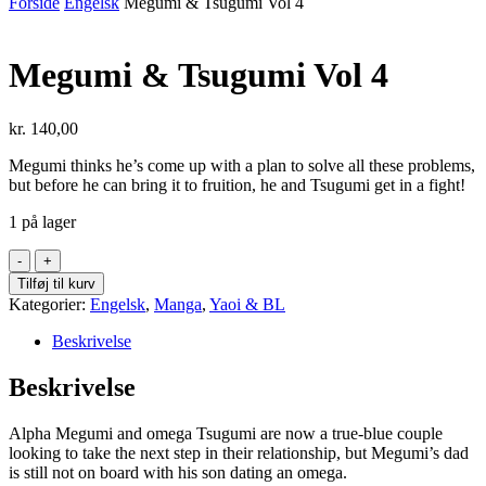
Forside
Engelsk
Megumi & Tsugumi Vol 4
Megumi & Tsugumi Vol 4
kr.
140,00
Megumi thinks he’s come up with a plan to solve all these problems,
but before he can bring it to fruition, he and Tsugumi get in a fight!
1 på lager
Megumi
&
Tilføj til kurv
Tsugumi
Kategorier:
Engelsk
,
Manga
,
Yaoi & BL
Vol
4
Beskrivelse
antal
Beskrivelse
Alpha Megumi and omega Tsugumi are now a true-blue couple
looking to take the next step in their relationship, but Megumi’s dad
is still not on board with his son dating an omega.