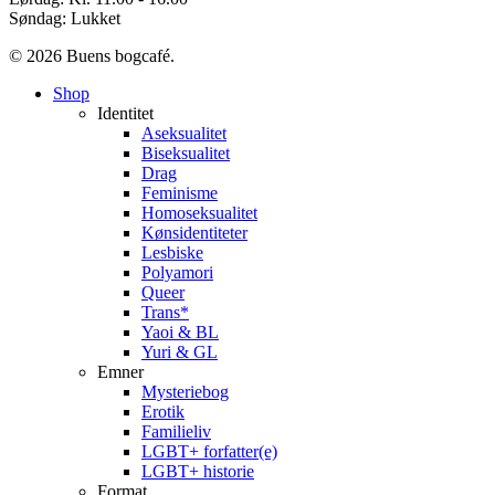
Søndag: Lukket
© 2026 Buens bogcafé.
Close
Shop
Menu
Identitet
Aseksualitet
Biseksualitet
Drag
Feminisme
Homoseksualitet
Kønsidentiteter
Lesbiske
Polyamori
Queer
Trans*
Yaoi & BL
Yuri & GL
Emner
Mysteriebog
Erotik
Familieliv
LGBT+ forfatter(e)
LGBT+ historie
Format