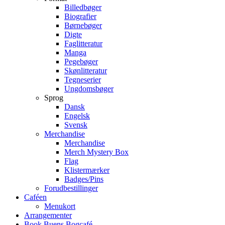
Billedbøger
Biografier
Børnebøger
Digte
Faglitteratur
Manga
Pegebøger
Skønlitteratur
Tegneserier
Ungdomsbøger
Sprog
Dansk
Engelsk
Svensk
Merchandise
Merchandise
Merch Mystery Box
Flag
Klistermærker
Badges/Pins
Forudbestillinger
Caféen
Menukort
Arrangementer
Book Buens Bogcafé