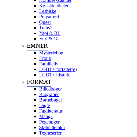
Homoseksualitet
Kønsidentiteter
Lesbiske
Polyamori
Queer
Trans*
Yaoi & BL
Yuri & GL
EMNER
Mysteriebog
Erotik
Familieliv
LGBT+ forfatter(e)
LGBT+ historie
FORMAT
Billedbøger
Biografier
Børnebøger
Digte
Faglitteratur
Manga
Pegebøger
Skønlitteratur
Tegneserier