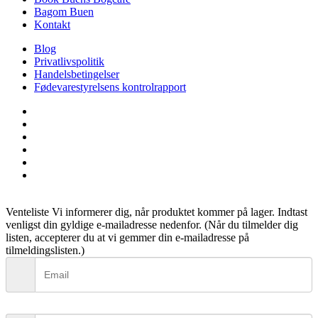
Bagom Buen
Kontakt
Blog
Privatlivspolitik
Handelsbetingelser
Fødevarestyrelsens kontrolrapport
facebook
linkedin
instagram
tiktok
phone
email
Venteliste
Vi informerer dig, når produktet kommer på lager. Indtast
venligst din gyldige e-mailadresse nedenfor. (Når du tilmelder dig
listen, accepterer du at vi gemmer din e-mailadresse på
tilmeldingslisten.)