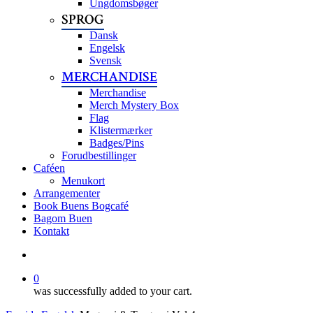
Ungdomsbøger
SPROG
Dansk
Engelsk
Svensk
MERCHANDISE
Merchandise
Merch Mystery Box
Flag
Klistermærker
Badges/Pins
Forudbestillinger
Caféen
Menukort
Arrangementer
Book Buens Bogcafé
Bagom Buen
Kontakt
search
0
was successfully added to your cart.