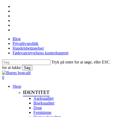
Skip
facebook
to
linkedin
main
instagram
content
tiktok
phone
email
Blog
Privatlivspolitik
Handelsbetingelser
Fødevarestyrelsens kontrolrapport
Tryk på enter for at søge, eller ESC
for at lukke
Søg
Close
Search
search
0
Menu
Shop
IDENTITET
Aseksualitet
Biseksualitet
Drag
Feminisme