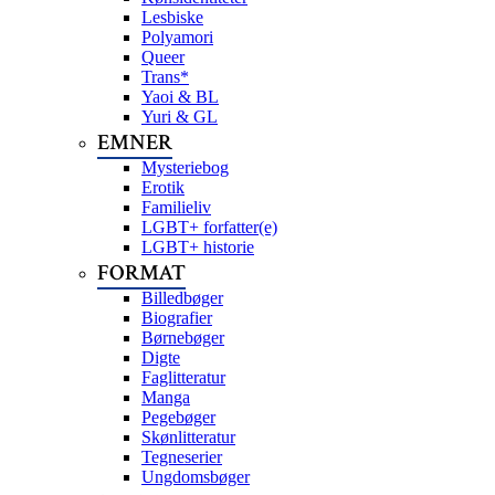
Lesbiske
Polyamori
Queer
Trans*
Yaoi & BL
Yuri & GL
EMNER
Mysteriebog
Erotik
Familieliv
LGBT+ forfatter(e)
LGBT+ historie
FORMAT
Billedbøger
Biografier
Børnebøger
Digte
Faglitteratur
Manga
Pegebøger
Skønlitteratur
Tegneserier
Ungdomsbøger