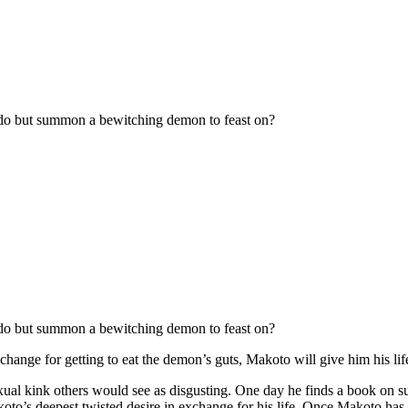
o do but summon a bewitching demon to feast on?
o do but summon a bewitching demon to feast on?
ange for getting to eat the demon’s guts, Makoto will give him his lif
exual kink others would see as disgusting. One day he finds a book o
to’s deepest twisted desire in exchange for his life. Once Makoto has sa