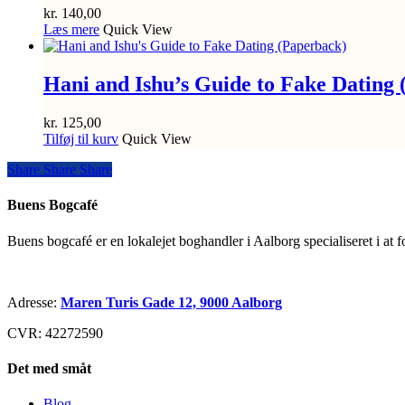
kr.
140,00
Læs mere
Quick View
Hani and Ishu’s Guide to Fake Dating
kr.
125,00
Tilføj til kurv
Quick View
Share
Share
Share
Share
Buens Bogcafé
Buens bogcafé er en lokalejet boghandler i Aalborg specialiseret i at 
Adresse:
Maren Turis Gade 12, 9000 Aalborg
CVR: 42272590
Det med småt
Blog