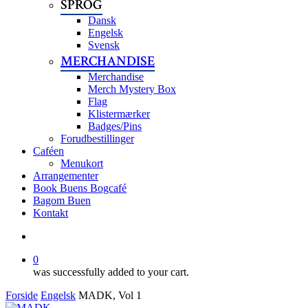
SPROG
Dansk
Engelsk
Svensk
MERCHANDISE
Merchandise
Merch Mystery Box
Flag
Klistermærker
Badges/Pins
Forudbestillinger
Caféen
Menukort
Arrangementer
Book Buens Bogcafé
Bagom Buen
Kontakt
search
0
was successfully added to your cart.
Forside
Engelsk
MADK, Vol 1