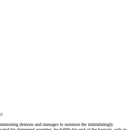
e!
n summoning demons and manages to summon the intimidatingly
ted his demented appetites, he fulfills his end of the bargain, only to