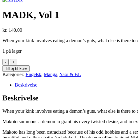
MADK, Vol 1
kr.
140,00
When your kink involves eating a demon’s guts, what else is there t
1 på lager
MADK,
Vol
Tilføj til kurv
1
Kategorier:
Engelsk
,
Manga
,
Yaoi & BL
antal
Beskrivelse
Beskrivelse
When your kink involves eating a demon’s guts, what else is there t
Makoto summons a demon to grant his every twisted desire, and in exch
Makoto has long been ostracized because of his odd hobbies and a s
beautiful and rather chatty Archduke J. The demon offers to grant Mako