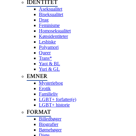
IDENTITET
Aseksualitet
Biseksualitet
Drag
Feminisme
Homoseksualitet
Kønsidentiteter
Lesbiske
Polyamori
Queer
Trans*
Yaoi & BL
Yuri & GL
EMNER
Mysteriebog
Erotik
Familieliv
LGBT+ forfatter(e)
LGBT+ historie
FORMAT
Billedbøger
Biografier
Børnebøger
Digte