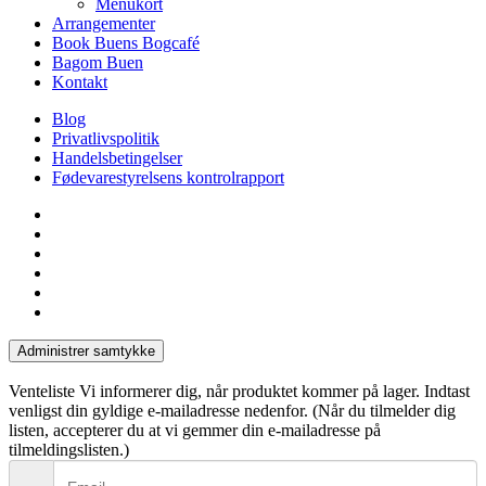
Menukort
Arrangementer
Book Buens Bogcafé
Bagom Buen
Kontakt
Blog
Privatlivspolitik
Handelsbetingelser
Fødevarestyrelsens kontrolrapport
facebook
linkedin
instagram
tiktok
phone
email
Administrer samtykke
Venteliste
Vi informerer dig, når produktet kommer på lager. Indtast
venligst din gyldige e-mailadresse nedenfor. (Når du tilmelder dig
listen, accepterer du at vi gemmer din e-mailadresse på
tilmeldingslisten.)