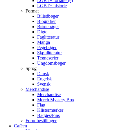
LGBT+ forfatter(e)
LGBT+ historie
Format
Billedbøger
Biografier
Børnebøger
Digte
Faglitteratur
Manga
Pegebøger
Skønlitteratur
Tegneserier
Ungdomsbøger
Sprog
Dansk
Engelsk
Svensk
Merchandise
Merchandise
Merch Mystery Box
Flag
Klistermærker
Badges/Pins
Forudbestillinger
Caféen