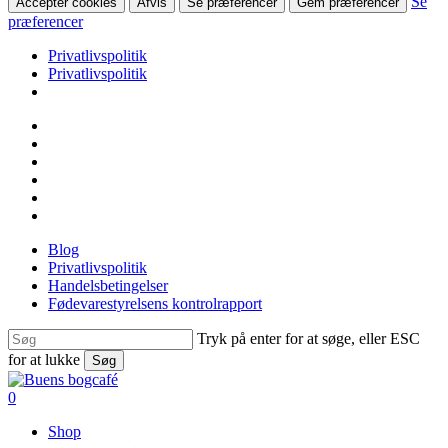
Se
Accepter cookies
Afvis
Se præferencer
Gem præferencer
præferencer
Privatlivspolitik
Privatlivspolitik
Skip
facebook
to
linkedin
main
instagram
content
tiktok
phone
email
Blog
Privatlivspolitik
Handelsbetingelser
Fødevarestyrelsens kontrolrapport
Tryk på enter for at søge, eller ESC
for at lukke
Søg
Close
Search
search
0
Menu
Shop