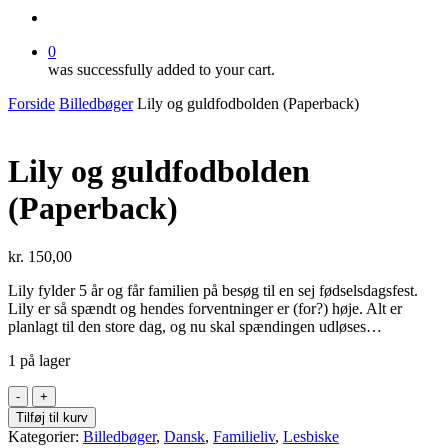
search
0
was successfully added to your cart.
Forside
Billedbøger
Lily og guldfodbolden (Paperback)
Lily og guldfodbolden
(Paperback)
kr.
150,00
Lily fylder 5 år og får familien på besøg til en sej fødselsdagsfest.
Lily er så spændt og hendes forventninger er (for?) høje. Alt er
planlagt til den store dag, og nu skal spændingen udløses…
1 på lager
Lily
og
Tilføj til kurv
guldfodbolden
Kategorier:
Billedbøger
,
Dansk
,
Familieliv
,
Lesbiske
(Paperback)