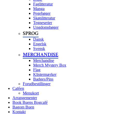
Faglitteratur
Manga
Pegebøger
Skønlitteratur
Tegneserier
Ungdomsbøger
SPROG
Dansk
Engelsk
Svensk
MERCHANDISE
Merchandise
Merch Mystery Box
Flag
Klistermærker
Badges/Pins
Forudbestillinger
Caféen
Menukort
Arrangementer
Book Buens Bogcafé
Bagom Buen
Kontakt