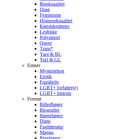
Biseksualitet
Drag
Feminisme
Homoseksualitet
Kønsidentiteter
Lesbiske
Polyamori
Queer
Trans*
Yaoi & BL
Yuri & GL
Emner
Mysteriebog
Erotik
Familieliv
LGBT+ forfatter(e)
LGBT+ historie
Format
Billedbøger
Biografier
Børnebøger
Digte
Faglitteratur
Manga
Pegebøger