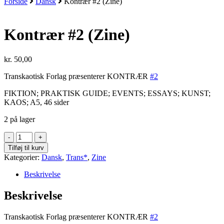
Forside
Dansk
Kontrær #2 (Zine)
Kontrær #2 (Zine)
kr.
50,00
Transkaotisk Forlag præsenterer KONTRÆR
#2
FIKTION; PRAKTISK GUIDE; EVENTS; ESSAYS; KUNST;
KAOS; A5, 46 sider
2 på lager
Kontrær
#2
Tilføj til kurv
(Zine)
Kategorier:
Dansk
,
Trans*
,
Zine
antal
Beskrivelse
Beskrivelse
Transkaotisk Forlag præsenterer KONTRÆR
#2