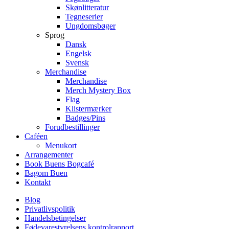
Skønlitteratur
Tegneserier
Ungdomsbøger
Sprog
Dansk
Engelsk
Svensk
Merchandise
Merchandise
Merch Mystery Box
Flag
Klistermærker
Badges/Pins
Forudbestillinger
Caféen
Menukort
Arrangementer
Book Buens Bogcafé
Bagom Buen
Kontakt
Blog
Privatlivspolitik
Handelsbetingelser
Fødevarestyrelsens kontrolrapport