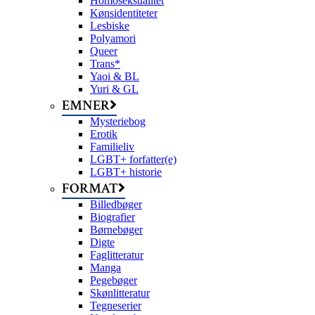
Homoseksualitet
Kønsidentiteter
Lesbiske
Polyamori
Queer
Trans*
Yaoi & BL
Yuri & GL
EMNER
Mysteriebog
Erotik
Familieliv
LGBT+ forfatter(e)
LGBT+ historie
FORMAT
Billedbøger
Biografier
Børnebøger
Digte
Faglitteratur
Manga
Pegebøger
Skønlitteratur
Tegneserier