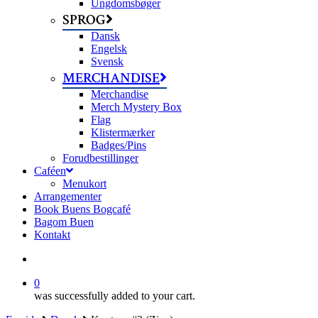
Ungdomsbøger
SPROG
Dansk
Engelsk
Svensk
MERCHANDISE
Merchandise
Merch Mystery Box
Flag
Klistermærker
Badges/Pins
Forudbestillinger
Caféen
Menukort
Arrangementer
Book Buens Bogcafé
Bagom Buen
Kontakt
search
0
was successfully added to your cart.