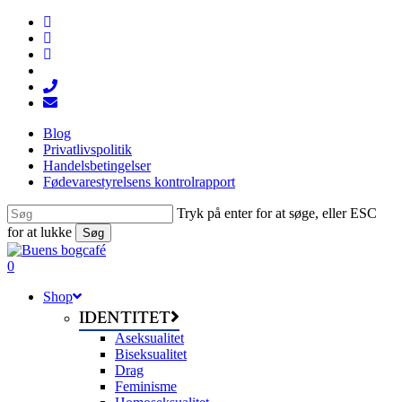
Skip
facebook
to
linkedin
main
instagram
content
tiktok
phone
email
Blog
Privatlivspolitik
Handelsbetingelser
Fødevarestyrelsens kontrolrapport
Tryk på enter for at søge, eller ESC
for at lukke
Søg
Close
Search
search
0
Menu
Shop
IDENTITET
Aseksualitet
Biseksualitet
Drag
Feminisme