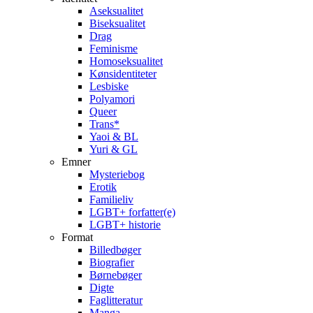
Aseksualitet
Biseksualitet
Drag
Feminisme
Homoseksualitet
Kønsidentiteter
Lesbiske
Polyamori
Queer
Trans*
Yaoi & BL
Yuri & GL
Emner
Mysteriebog
Erotik
Familieliv
LGBT+ forfatter(e)
LGBT+ historie
Format
Billedbøger
Biografier
Børnebøger
Digte
Faglitteratur
Manga