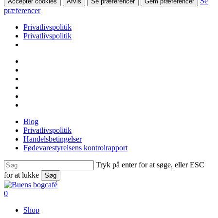
Se
Accepter cookies
Afvis
Se præferencer
Gem præferencer
præferencer
Privatlivspolitik
Privatlivspolitik
Skip
facebook
to
linkedin
main
instagram
content
tiktok
phone
email
Blog
Privatlivspolitik
Handelsbetingelser
Fødevarestyrelsens kontrolrapport
Tryk på enter for at søge, eller ESC
for at lukke
Søg
Close
Search
search
0
Menu
Shop