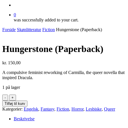
search
0
was successfully added to your cart.
Forside
Skønlitteratur
Fiction
Hungerstone (Paperback)
Hungerstone (Paperback)
kr.
150,00
A compulsive feminist reworking of
Carmilla
, the queer novella that
inspired
Dracula
.
1 på lager
Hungerstone
(Paperback)
Tilføj til kurv
antal
Kategorier:
Engelsk
,
Fantasy
,
Fiction
,
Horror
,
Lesbiske
,
Queer
Beskrivelse