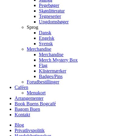
Pegebøger
Skønlitteratur
Tegneserier
Ungdomsbøger
Sprog
Dansk
Engelsk
Svensk
Merchandise
Merchandise
Merch Mystery Box
Flag
Klistermærker
Badges/Pins
Forudbestillinger
Caféen
Menukort
Arrangementer
Book Buens Bogcafé
Bagom Buen
Kontakt
Blog
Privatlivspolitik
Handelsbetingelser