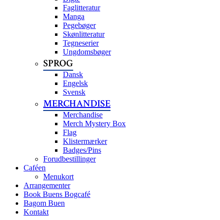
Faglitteratur
Manga
Pegebøger
Skønlitteratur
Tegneserier
Ungdomsbøger
SPROG
Dansk
Engelsk
Svensk
MERCHANDISE
Merchandise
Merch Mystery Box
Flag
Klistermærker
Badges/Pins
Forudbestillinger
Caféen
Menukort
Arrangementer
Book Buens Bogcafé
Bagom Buen
Kontakt