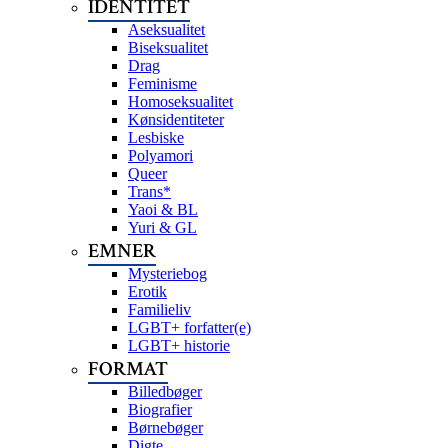
IDENTITET
Aseksualitet
Biseksualitet
Drag
Feminisme
Homoseksualitet
Kønsidentiteter
Lesbiske
Polyamori
Queer
Trans*
Yaoi & BL
Yuri & GL
EMNER
Mysteriebog
Erotik
Familieliv
LGBT+ forfatter(e)
LGBT+ historie
FORMAT
Billedbøger
Biografier
Børnebøger
Digte