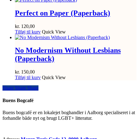
Perfect on Paper (Paperback)
kr.
120,00
Tilføj til kurv
Quick View
No Modernism Without Lesbians
(Paperback)
kr.
150,00
Tilføj til kurv
Quick View
Share
Share
Share
Share
Buens Bogcafé
Buens bogcafé er en lokalejet boghandler i Aalborg specialiseret i at
forhandle både nyt og brugt LGBT+ litteratur.