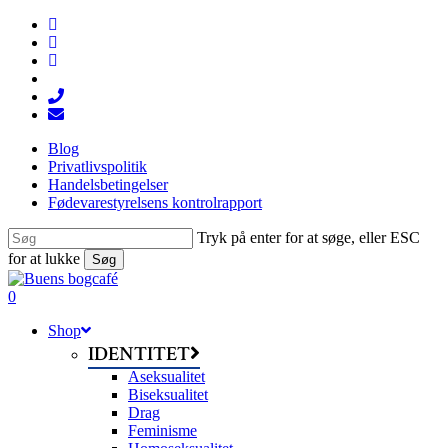
Skip
facebook
to
linkedin
main
instagram
content
tiktok
phone
email
Blog
Privatlivspolitik
Handelsbetingelser
Fødevarestyrelsens kontrolrapport
Tryk på enter for at søge, eller ESC
for at lukke
Søg
Close
Search
search
0
Menu
Shop
IDENTITET
Aseksualitet
Biseksualitet
Drag
Feminisme