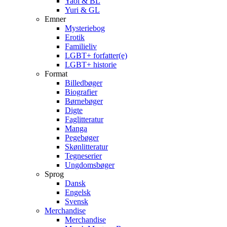
Yaoi & BL
Yuri & GL
Emner
Mysteriebog
Erotik
Familieliv
LGBT+ forfatter(e)
LGBT+ historie
Format
Billedbøger
Biografier
Børnebøger
Digte
Faglitteratur
Manga
Pegebøger
Skønlitteratur
Tegneserier
Ungdomsbøger
Sprog
Dansk
Engelsk
Svensk
Merchandise
Merchandise