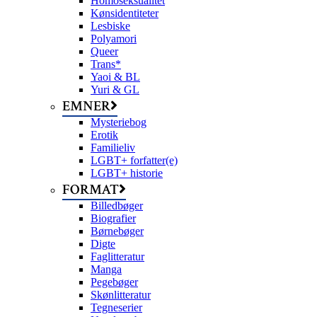
Homoseksualitet
Kønsidentiteter
Lesbiske
Polyamori
Queer
Trans*
Yaoi & BL
Yuri & GL
EMNER
Mysteriebog
Erotik
Familieliv
LGBT+ forfatter(e)
LGBT+ historie
FORMAT
Billedbøger
Biografier
Børnebøger
Digte
Faglitteratur
Manga
Pegebøger
Skønlitteratur
Tegneserier