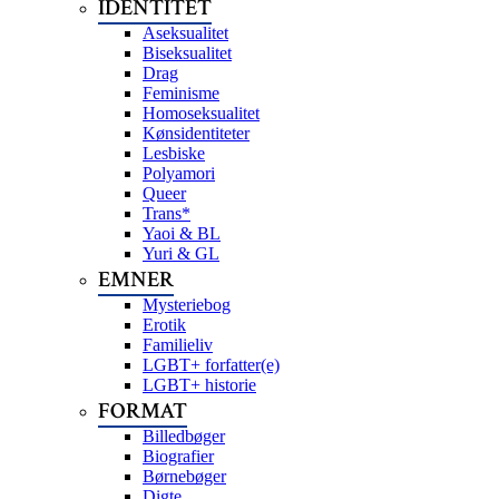
IDENTITET
Aseksualitet
Biseksualitet
Drag
Feminisme
Homoseksualitet
Kønsidentiteter
Lesbiske
Polyamori
Queer
Trans*
Yaoi & BL
Yuri & GL
EMNER
Mysteriebog
Erotik
Familieliv
LGBT+ forfatter(e)
LGBT+ historie
FORMAT
Billedbøger
Biografier
Børnebøger
Digte