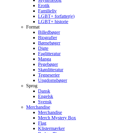
Mysteriebog
Erotik
Familieliv
LGBT+ forfatter(e)
LGBT+ historie
Format
Billedbøger
Biografier
Børnebøger
Digte
Faglitteratur
Manga
Pegebøger
Skønlitteratur
Tegneserier
Ungdomsbøger
Sprog
Dansk
Engelsk
Svensk
Merchandise
Merchandise
Merch Mystery Box
Flag
Klistermærker