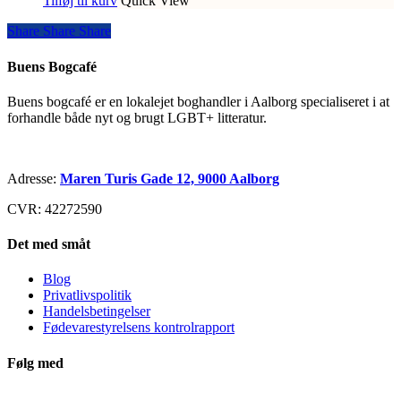
Tilføj til kurv
Quick View
Share
Share
Share
Share
Buens Bogcafé
Buens bogcafé er en lokalejet boghandler i Aalborg specialiseret i at
forhandle både nyt og brugt LGBT+ litteratur.
Adresse:
Maren Turis Gade 12, 9000 Aalborg
CVR: 42272590
Det med småt
Blog
Privatlivspolitik
Handelsbetingelser
Fødevarestyrelsens kontrolrapport
Følg med