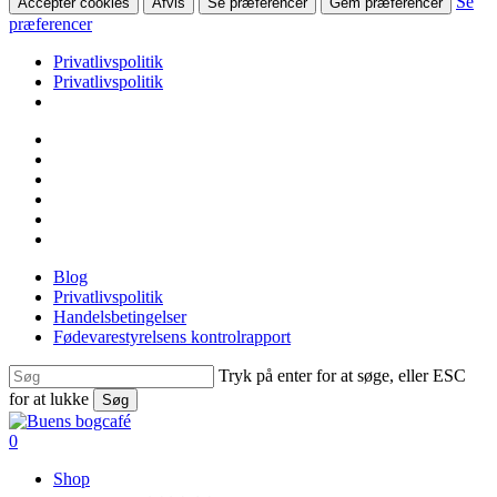
Se
Accepter cookies
Afvis
Se præferencer
Gem præferencer
præferencer
Privatlivspolitik
Privatlivspolitik
Skip
facebook
to
linkedin
main
instagram
content
tiktok
phone
email
Blog
Privatlivspolitik
Handelsbetingelser
Fødevarestyrelsens kontrolrapport
Tryk på enter for at søge, eller ESC
for at lukke
Søg
Close
Search
search
0
Menu
Shop