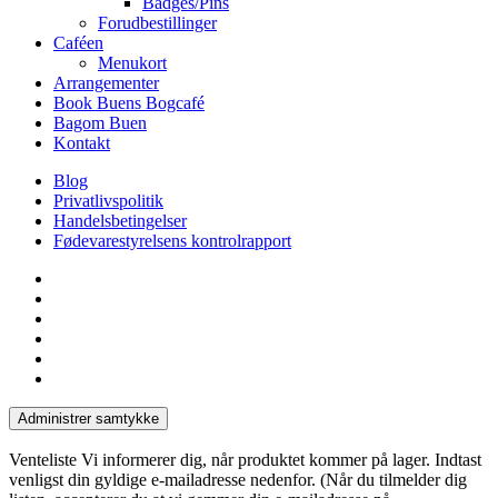
Badges/Pins
Forudbestillinger
Caféen
Menukort
Arrangementer
Book Buens Bogcafé
Bagom Buen
Kontakt
Blog
Privatlivspolitik
Handelsbetingelser
Fødevarestyrelsens kontrolrapport
facebook
linkedin
instagram
tiktok
phone
email
Administrer samtykke
Venteliste
Vi informerer dig, når produktet kommer på lager. Indtast
venligst din gyldige e-mailadresse nedenfor. (Når du tilmelder dig