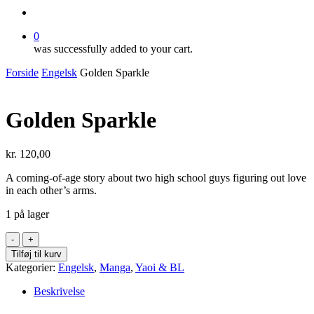
search
0
was successfully added to your cart.
Forside
Engelsk
Golden Sparkle
Golden Sparkle
kr.
120,00
A coming-of-age story about two high school guys figuring out love
in each other’s arms.
1 på lager
Golden
Sparkle
Tilføj til kurv
antal
Kategorier:
Engelsk
,
Manga
,
Yaoi & BL
Beskrivelse