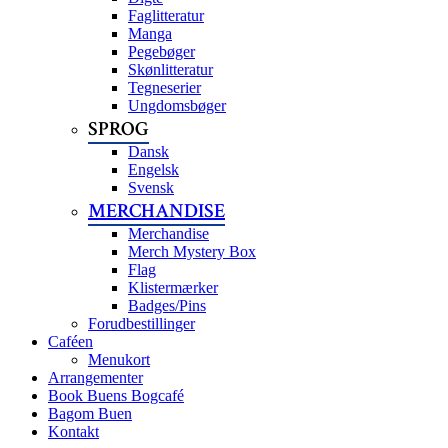
Faglitteratur
Manga
Pegebøger
Skønlitteratur
Tegneserier
Ungdomsbøger
SPROG
Dansk
Engelsk
Svensk
MERCHANDISE
Merchandise
Merch Mystery Box
Flag
Klistermærker
Badges/Pins
Forudbestillinger
Caféen
Menukort
Arrangementer
Book Buens Bogcafé
Bagom Buen
Kontakt