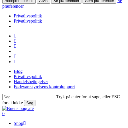
Se
Accepter cookies
Afvis
Se præferencer
Gem præferencer
præferencer
Privatlivspolitik
Privatlivspolitik
Skip
facebook
to
linkedin
main
instagram
content
tiktok
phone
email
Blog
Privatlivspolitik
Handelsbetingelser
Fødevarestyrelsens kontrolrapport
Tryk på enter for at søge, eller ESC
for at lukke
Søg
Close
Search
search
0
Menu
Shop