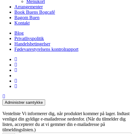
Menukort
Arrangementer
Book Buens Bogcafé
Bagom Buen
Kontakt
Blog
Privatlivspolitik
Handelsbetingelser
Fødevarestyrelsens kontrolrapport
facebook
linkedin
instagram
tiktok
phone
email
Administrer samtykke
Venteliste
Vi informerer dig, når produktet kommer på lager. Indtast
venligst din gyldige e-mailadresse nedenfor. (Når du tilmelder dig
listen, accepterer du at vi gemmer din e-mailadresse på
tilmeldingslisten.)