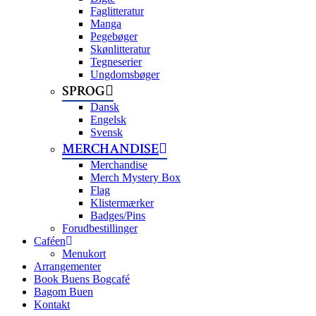
Faglitteratur
Manga
Pegebøger
Skønlitteratur
Tegneserier
Ungdomsbøger
SPROG
Dansk
Engelsk
Svensk
MERCHANDISE
Merchandise
Merch Mystery Box
Flag
Klistermærker
Badges/Pins
Forudbestillinger
Caféen
Menukort
Arrangementer
Book Buens Bogcafé
Bagom Buen
Kontakt