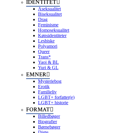
IDENTITET
Aseksualitet
Biseksualitet
Drag
Feminisme
Homoseksualitet
Kønsidentiteter
Lesbiske
Polyamori
Queer
Trans*
Yaoi & BL
Yuri & GL
EMNER
Mysteriebog
Erotik
Familieliv
LGBT+ forfatter(e)
LGBT+ historie
FORMAT
Billedbøger
Biografier
Børnebøger
Digte