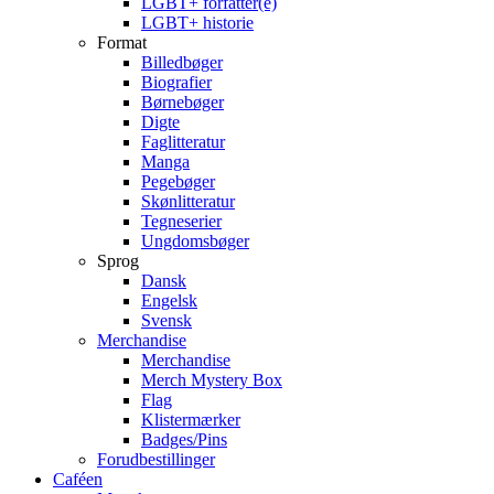
LGBT+ forfatter(e)
LGBT+ historie
Format
Billedbøger
Biografier
Børnebøger
Digte
Faglitteratur
Manga
Pegebøger
Skønlitteratur
Tegneserier
Ungdomsbøger
Sprog
Dansk
Engelsk
Svensk
Merchandise
Merchandise
Merch Mystery Box
Flag
Klistermærker
Badges/Pins
Forudbestillinger
Caféen