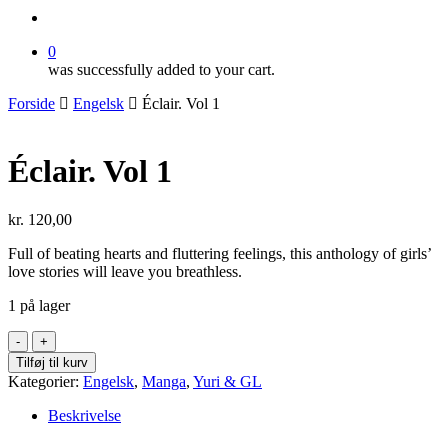
search
0
was successfully added to your cart.
Forside
Engelsk
Éclair. Vol 1
Éclair. Vol 1
kr.
120,00
Full of beating hearts and fluttering feelings, this anthology of girls’
love stories will leave you breathless.
1 på lager
Éclair.
Vol
Tilføj til kurv
1
Kategorier:
Engelsk
,
Manga
,
Yuri & GL
antal
Beskrivelse