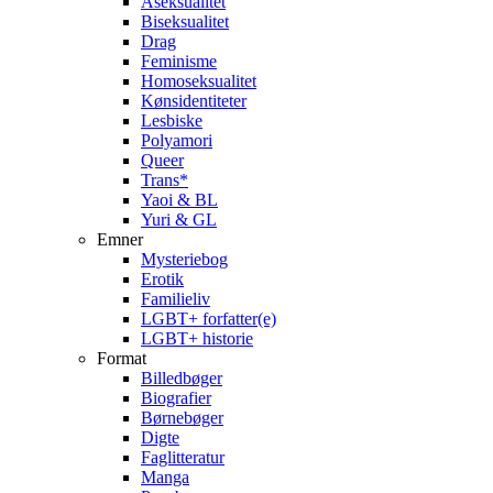
Aseksualitet
Biseksualitet
Drag
Feminisme
Homoseksualitet
Kønsidentiteter
Lesbiske
Polyamori
Queer
Trans*
Yaoi & BL
Yuri & GL
Emner
Mysteriebog
Erotik
Familieliv
LGBT+ forfatter(e)
LGBT+ historie
Format
Billedbøger
Biografier
Børnebøger
Digte
Faglitteratur
Manga