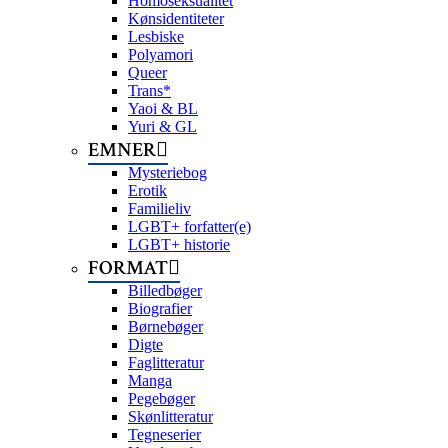
Homoseksualitet
Kønsidentiteter
Lesbiske
Polyamori
Queer
Trans*
Yaoi & BL
Yuri & GL
EMNER
Mysteriebog
Erotik
Familieliv
LGBT+ forfatter(e)
LGBT+ historie
FORMAT
Billedbøger
Biografier
Børnebøger
Digte
Faglitteratur
Manga
Pegebøger
Skønlitteratur
Tegneserier