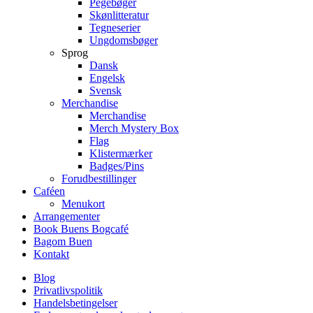
Pegebøger
Skønlitteratur
Tegneserier
Ungdomsbøger
Sprog
Dansk
Engelsk
Svensk
Merchandise
Merchandise
Merch Mystery Box
Flag
Klistermærker
Badges/Pins
Forudbestillinger
Caféen
Menukort
Arrangementer
Book Buens Bogcafé
Bagom Buen
Kontakt
Blog
Privatlivspolitik
Handelsbetingelser