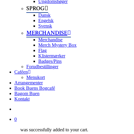
Ungdomsbøger
SPROG
Dansk
Engelsk
Svensk
MERCHANDISE
Merchandise
Merch Mystery Box
Flag
Klistermærker
Badges/Pins
Forudbestillinger
Caféen
Menukort
Arrangementer
Book Buens Bogcafé
Bagom Buen
Kontakt
search
0
was successfully added to your cart.