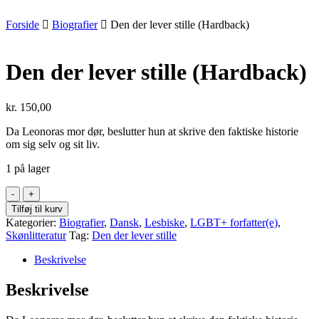
Forside
Biografier
Den der lever stille (Hardback)
Den der lever stille (Hardback)
kr.
150,00
Da Leonoras mor dør, beslutter hun at skrive den faktiske historie
om sig selv og sit liv.
1 på lager
Den
der
Tilføj til kurv
lever
Kategorier:
Biografier
,
Dansk
,
Lesbiske
,
LGBT+ forfatter(e)
,
stille
Skønlitteratur
Tag:
Den der lever stille
(Hardback)
antal
Beskrivelse
Beskrivelse