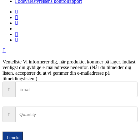
Fødevarestyrelsens kontrolrapport
facebook
linkedin
instagram
tiktok
phone
email
Venteliste
Vi informerer dig, når produktet kommer på lager. Indtast
venligst din gyldige e-mailadresse nedenfor. (Når du tilmelder dig
listen, accepterer du at vi gemmer din e-mailadresse på
tilmeldingslisten.)
Tilmeld