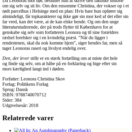
Da Leonoras mor dør, beslutter hun at skrive den faktiske historie
om sig selv og sit liv. Om den ensomme Christina, der vokser op i et
rødt parcelhus i Helsinge med en plan: Hvis bare hun opfører sig
almindeligt, får topkarakterer og ikke gør sin mor ked af det eller sin
far vred, kan det være, at de kan elske hende. Og om den unge
litteraturstuderende, der på trods flytter til København for at
genskabe sig selv som forfatteren Leonora og til sine forældres
rædsel forelsker sig i en kvindelig præst. ”Når du ligger i
rendestenen, skal du nok komme hjem”, siger hendes far, men så
tager Leonoras raseri og livslyst endelig over.
Den, der lever stille
er en stærk fortælling om at miste det hele
og finde sig selv, om at håbe på en forklaring og hige efter sin
mors kærlighed langt ind i døden.
Forfatter: Leonora Christina Skov
Forlag: Politikens Forlag
Sprog: Dansk
ISBN: 9788740070712
Sider: 384
Udgivelsesår: 2018
Relaterede varer