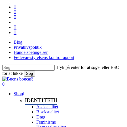
Skip
facebook
to
linkedin
main
instagram
content
tiktok
phone
email
Blog
Privatlivspolitik
Handelsbetingelser
Fødevarestyrelsens kontrolrapport
Tryk på enter for at søge, eller ESC
for at lukke
Søg
Close
Search
search
0
Menu
Shop
IDENTITET
Aseksualitet
Biseksualitet
Drag
Feminisme