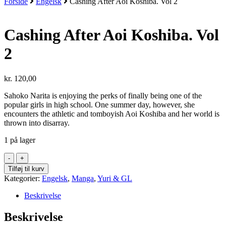
Forside
Engelsk
Cashing After Aoi Koshiba. Vol 2
Cashing After Aoi Koshiba. Vol
2
kr.
120,00
Sahoko Narita is enjoying the perks of finally being one of the
popular girls in high school. One summer day, however, she
encounters the athletic and tomboyish Aoi Koshiba and her world is
thrown into disarray.
1 på lager
Cashing
After
Tilføj til kurv
Aoi
Kategorier:
Engelsk
,
Manga
,
Yuri & GL
Koshiba.
Vol
Beskrivelse
2
antal
Beskrivelse