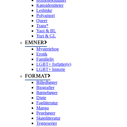
Homoseksualitet
Kønsidentiteter
Lesbiske
Polyamori
Queer
Trans*
Yaoi & BL
Yuri & GL
EMNER
Mysteriebog
Erotik
Familieliv
LGBT+ forfatter(e)
LGBT+ historie
FORMAT
Billedbøger
Biografier
Børnebøger
Digte
Faglitteratur
Manga
Pegebøger
Skønlitteratur
Tegneserier