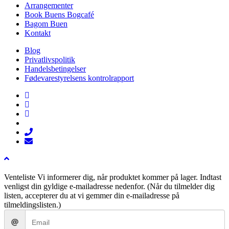
Arrangementer
Book Buens Bogcafé
Bagom Buen
Kontakt
Blog
Privatlivspolitik
Handelsbetingelser
Fødevarestyrelsens kontrolrapport
facebook
linkedin
instagram
tiktok
phone
email
Venteliste
Vi informerer dig, når produktet kommer på lager. Indtast
venligst din gyldige e-mailadresse nedenfor. (Når du tilmelder dig
listen, accepterer du at vi gemmer din e-mailadresse på
tilmeldingslisten.)