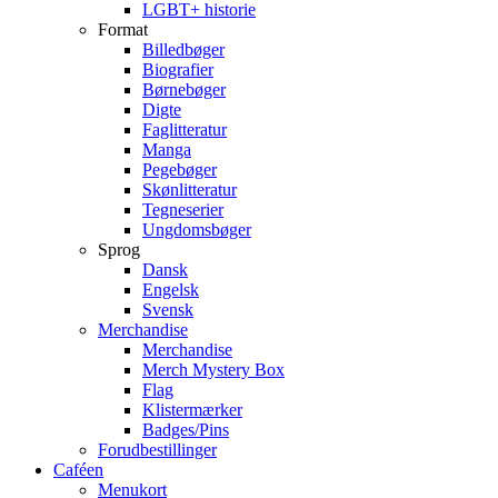
LGBT+ historie
Format
Billedbøger
Biografier
Børnebøger
Digte
Faglitteratur
Manga
Pegebøger
Skønlitteratur
Tegneserier
Ungdomsbøger
Sprog
Dansk
Engelsk
Svensk
Merchandise
Merchandise
Merch Mystery Box
Flag
Klistermærker
Badges/Pins
Forudbestillinger
Caféen
Menukort