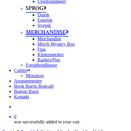
Ungdomsbøger
SPROG
Dansk
Engelsk
Svensk
MERCHANDISE
Merchandise
Merch Mystery Box
Flag
Klistermærker
Badges/Pins
Forudbestillinger
Caféen
Menukort
Arrangementer
Book Buens Bogcafé
Bagom Buen
Kontakt
search
0
was successfully added to your cart.