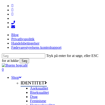
Skip
facebook
to
linkedin
main
instagram
content
tiktok
phone
email
Blog
Privatlivspolitik
Handelsbetingelser
Fødevarestyrelsens kontrolrapport
Tryk på enter for at søge, eller ESC
for at lukke
Søg
Close
Search
search
0
Menu
Shop
IDENTITET
Aseksualitet
Biseksualitet
Drag
Feminisme