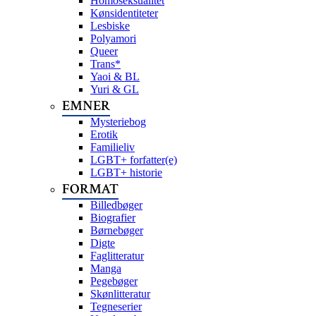
Homoseksualitet
Kønsidentiteter
Lesbiske
Polyamori
Queer
Trans*
Yaoi & BL
Yuri & GL
EMNER
Mysteriebog
Erotik
Familieliv
LGBT+ forfatter(e)
LGBT+ historie
FORMAT
Billedbøger
Biografier
Børnebøger
Digte
Faglitteratur
Manga
Pegebøger
Skønlitteratur
Tegneserier