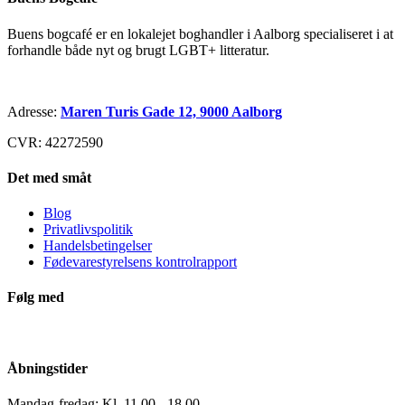
Buens bogcafé er en lokalejet boghandler i Aalborg specialiseret i at
forhandle både nyt og brugt LGBT+ litteratur.
Adresse:
Maren Turis Gade 12, 9000 Aalborg
CVR: 42272590
Det med småt
Blog
Privatlivspolitik
Handelsbetingelser
Fødevarestyrelsens kontrolrapport
Følg med
Åbningstider
Mandag-fredag: Kl. 11.00 - 18.00