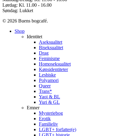
Lørdag: Kl. 11.00 - 16.00
Søndag: Lukket
© 2026 Buens bogcafé.
Close
Shop
Menu
Identitet
Aseksualitet
Biseksualitet
Drag
Feminisme
Homoseksualitet
Kønsidentiteter
Lesbiske
Polyamori
Queer
Trans*
Yaoi & BL
Yuri & GL
Emner
Mysteriebog
Erotik
Familieliv
LGBT+ forfatter(e)
LGBT+ historie