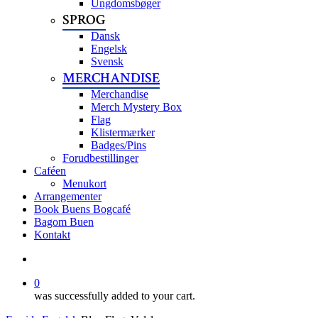
Ungdomsbøger
SPROG
Dansk
Engelsk
Svensk
MERCHANDISE
Merchandise
Merch Mystery Box
Flag
Klistermærker
Badges/Pins
Forudbestillinger
Caféen
Menukort
Arrangementer
Book Buens Bogcafé
Bagom Buen
Kontakt
search
0
was successfully added to your cart.