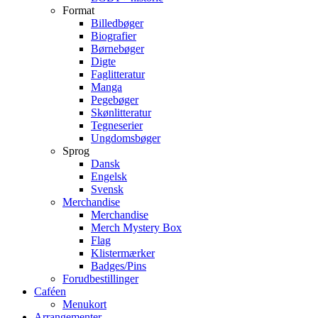
Format
Billedbøger
Biografier
Børnebøger
Digte
Faglitteratur
Manga
Pegebøger
Skønlitteratur
Tegneserier
Ungdomsbøger
Sprog
Dansk
Engelsk
Svensk
Merchandise
Merchandise
Merch Mystery Box
Flag
Klistermærker
Badges/Pins
Forudbestillinger
Caféen
Menukort
Arrangementer