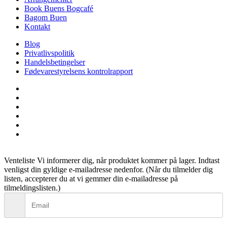
Book Buens Bogcafé
Bagom Buen
Kontakt
Blog
Privatlivspolitik
Handelsbetingelser
Fødevarestyrelsens kontrolrapport
facebook
linkedin
instagram
tiktok
phone
email
Venteliste
Vi informerer dig, når produktet kommer på lager. Indtast
venligst din gyldige e-mailadresse nedenfor. (Når du tilmelder dig
listen, accepterer du at vi gemmer din e-mailadresse på
tilmeldingslisten.)