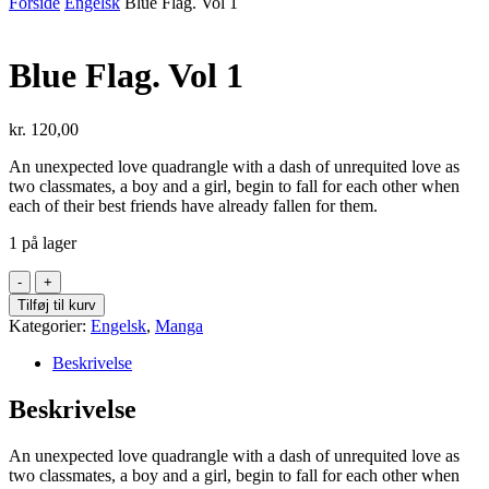
Forside
Engelsk
Blue Flag. Vol 1
Blue Flag. Vol 1
kr.
120,00
An unexpected love quadrangle with a dash of unrequited love as
two classmates, a boy and a girl, begin to fall for each other when
each of their best friends have already fallen for them.
1 på lager
Blue
Flag.
Tilføj til kurv
Vol
Kategorier:
Engelsk
,
Manga
1
antal
Beskrivelse
Beskrivelse
An unexpected love quadrangle with a dash of unrequited love as
two classmates, a boy and a girl, begin to fall for each other when