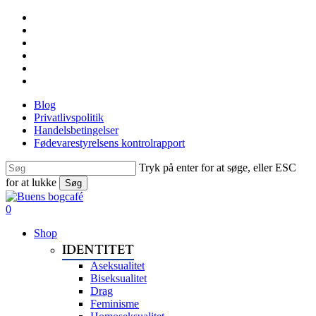
Skip
facebook
to
linkedin
main
instagram
content
tiktok
phone
email
Blog
Privatlivspolitik
Handelsbetingelser
Fødevarestyrelsens kontrolrapport
Tryk på enter for at søge, eller ESC
for at lukke
Søg
Close
Search
search
0
Menu
Shop
IDENTITET
Aseksualitet
Biseksualitet
Drag
Feminisme