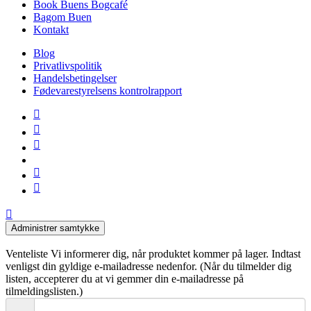
Book Buens Bogcafé
Bagom Buen
Kontakt
Blog
Privatlivspolitik
Handelsbetingelser
Fødevarestyrelsens kontrolrapport
facebook
linkedin
instagram
tiktok
phone
email
Administrer samtykke
Venteliste
Vi informerer dig, når produktet kommer på lager. Indtast
venligst din gyldige e-mailadresse nedenfor. (Når du tilmelder dig
listen, accepterer du at vi gemmer din e-mailadresse på
tilmeldingslisten.)