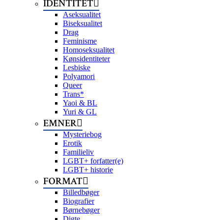
IDENTITET
Aseksualitet
Biseksualitet
Drag
Feminisme
Homoseksualitet
Kønsidentiteter
Lesbiske
Polyamori
Queer
Trans*
Yaoi & BL
Yuri & GL
EMNER
Mysteriebog
Erotik
Familieliv
LGBT+ forfatter(e)
LGBT+ historie
FORMAT
Billedbøger
Biografier
Børnebøger
Digte