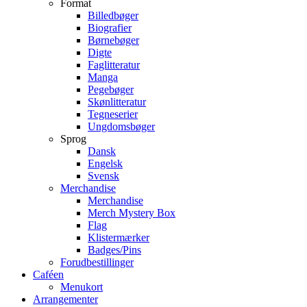
Format
Billedbøger
Biografier
Børnebøger
Digte
Faglitteratur
Manga
Pegebøger
Skønlitteratur
Tegneserier
Ungdomsbøger
Sprog
Dansk
Engelsk
Svensk
Merchandise
Merchandise
Merch Mystery Box
Flag
Klistermærker
Badges/Pins
Forudbestillinger
Caféen
Menukort
Arrangementer