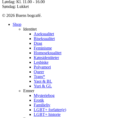
Lørdag: Kl. 11.00 - 16.00
Søndag: Lukket
© 2026 Buens bogcafé.
Close
Shop
Menu
Identitet
Aseksualitet
Biseksualitet
Drag
Feminisme
Homoseksualitet
Kønsidentiteter
Lesbiske
Polyamori
Queer
Trans*
Yaoi & BL
Yuri & GL
Emner
Mysteriebog
Erotik
Familieliv
LGBT+ forfatter(e)
LGBT+ historie