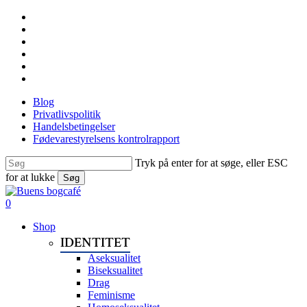
Skip
facebook
to
linkedin
main
instagram
content
tiktok
phone
email
Blog
Privatlivspolitik
Handelsbetingelser
Fødevarestyrelsens kontrolrapport
Tryk på enter for at søge, eller ESC
for at lukke
Søg
Close
Search
search
0
Menu
Shop
IDENTITET
Aseksualitet
Biseksualitet
Drag
Feminisme