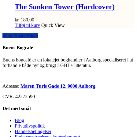
The Sunken Tower (Hardcover)
kr.
180,00
Tilføj til kurv
Quick View
Share
Share
Share
Share
Buens Bogcafé
Buens bogcafé er en lokalejet boghandler i Aalborg specialiseret i at
forhandle både nyt og brugt LGBT+ litteratur.
Adresse:
Maren Turis Gade 12, 9000 Aalborg
CVR: 42272590
Det med småt
Blog
Privatlivspolitik
Handelsbetingelser
Fødevarestyrelsens kontrolrapport