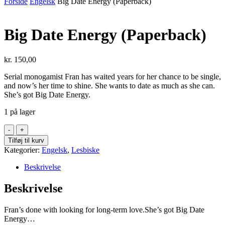
Forside
Engelsk
Big Date Energy (Paperback)
Big Date Energy (Paperback)
kr.
150,00
Serial monogamist Fran has waited years for her chance to be single,
and now’s her time to shine. She wants to date as much as she can.
She’s got Big Date Energy.
1 på lager
Big
Date
Tilføj til kurv
Energy
Kategorier:
Engelsk
,
Lesbiske
(Paperback)
antal
Beskrivelse
Beskrivelse
Fran’s done with looking for long-term love.
She’s got Big Date
Energy…