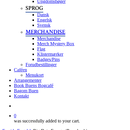
Ungdomsbøger
SPROG
Dansk
Engelsk
Svensk
MERCHANDISE
Merchandise
Merch Mystery Box
Flag
Klistermærker
Badges/Pins
Forudbestillinger
Caféen
Menukort
Arrangementer
Book Buens Bogcafé
Bagom Buen
Kontakt
search
0
was successfully added to your cart.