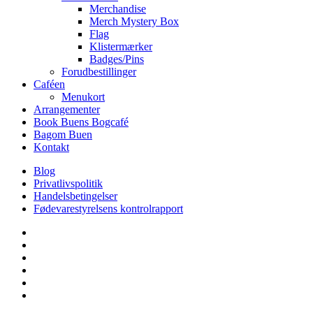
Merchandise
Merch Mystery Box
Flag
Klistermærker
Badges/Pins
Forudbestillinger
Caféen
Menukort
Arrangementer
Book Buens Bogcafé
Bagom Buen
Kontakt
Blog
Privatlivspolitik
Handelsbetingelser
Fødevarestyrelsens kontrolrapport
facebook
linkedin
instagram
tiktok
phone
email