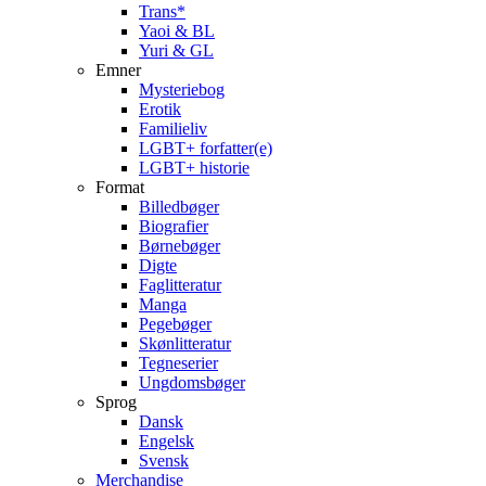
Trans*
Yaoi & BL
Yuri & GL
Emner
Mysteriebog
Erotik
Familieliv
LGBT+ forfatter(e)
LGBT+ historie
Format
Billedbøger
Biografier
Børnebøger
Digte
Faglitteratur
Manga
Pegebøger
Skønlitteratur
Tegneserier
Ungdomsbøger
Sprog
Dansk
Engelsk
Svensk
Merchandise