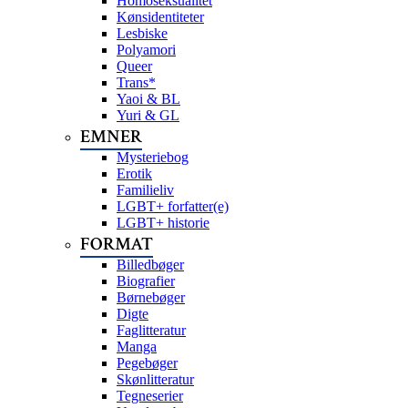
Homoseksualitet
Kønsidentiteter
Lesbiske
Polyamori
Queer
Trans*
Yaoi & BL
Yuri & GL
EMNER
Mysteriebog
Erotik
Familieliv
LGBT+ forfatter(e)
LGBT+ historie
FORMAT
Billedbøger
Biografier
Børnebøger
Digte
Faglitteratur
Manga
Pegebøger
Skønlitteratur
Tegneserier