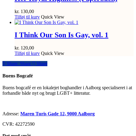
kr.
130,00
Tilføj til kurv
Quick View
I Think Our Son Is Gay, vol. 1
kr.
120,00
Tilføj til kurv
Quick View
Share
Share
Share
Share
Buens Bogcafé
Buens bogcafé er en lokalejet boghandler i Aalborg specialiseret i at
forhandle både nyt og brugt LGBT+ litteratur.
Adresse:
Maren Turis Gade 12, 9000 Aalborg
CVR: 42272590
Det med småt