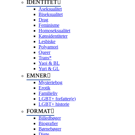
IDENTITET
Aseksualitet
Biseksualitet
Drag
Feminisme
Homoseksualitet
Kønsidentiteter
Lesbiske
Polyamori
Queer
Trans*
Yaoi & BL
Yuri & GL
EMNER
Mysteriebog
Erotik
Familieliv
LGBT+ forfatter(e)
LGBT+ historie
FORMAT
Billedbøger
Biografier
Børnebøger
Digte