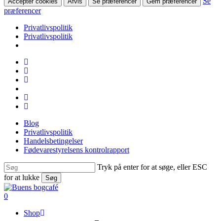
Se
Accepter cookies
Afvis
Se præferencer
Gem præferencer
præferencer
Privatlivspolitik
Privatlivspolitik
Skip
facebook
to
linkedin
main
instagram
content
tiktok
phone
email
Blog
Privatlivspolitik
Handelsbetingelser
Fødevarestyrelsens kontrolrapport
Tryk på enter for at søge, eller ESC
for at lukke
Søg
Close
Search
search
0
Menu
Shop