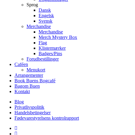
Sprog
Dansk
Engelsk
Svensk
Merchandise
Merchandise
Merch Mystery Box
Flag
Klistermærker
Badges/Pins
Forudbestillinger
Caféen
Menukort
Arrangementer
Book Buens Bogcafé
Bagom Buen
Kontakt
Blog
Privatlivspolitik
Handelsbetingelser
Fødevarestyrelsens kontrolrapport
facebook
linkedin