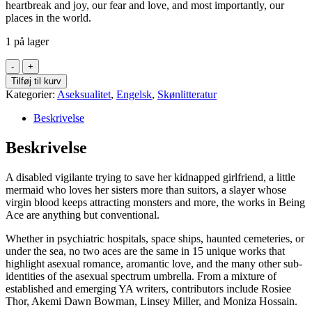
heartbreak and joy, our fear and love, and most importantly, our
places in the world.
1 på lager
Being
Ace
Tilføj til kurv
:
Kategorier:
Aseksualitet
,
Engelsk
,
Skønlitteratur
An
Anthology
Beskrivelse
of
Queer,
Beskrivelse
Trans,
Femme,
A disabled vigilante trying to save her kidnapped girlfriend, a little
and
mermaid who loves her sisters more than suitors, a slayer whose
Disabled
virgin blood keeps attracting monsters and more, the works in Being
Stories
Ace are anything but conventional.
of
Asexual
Whether in psychiatric hospitals, space ships, haunted cemeteries, or
Love
under the sea, no two aces are the same in 15 unique works that
and
highlight asexual romance, aromantic love, and the many other sub-
Connection
identities of the asexual spectrum umbrella. From a mixture of
(Paperback)
established and emerging YA writers, contributors include Rosiee
antal
Thor, Akemi Dawn Bowman, Linsey Miller, and Moniza Hossain.