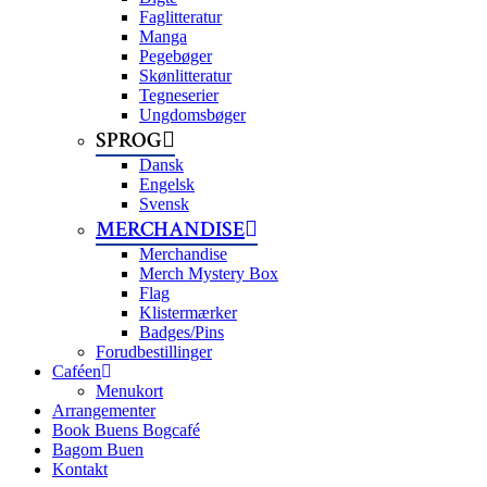
Faglitteratur
Manga
Pegebøger
Skønlitteratur
Tegneserier
Ungdomsbøger
SPROG
Dansk
Engelsk
Svensk
MERCHANDISE
Merchandise
Merch Mystery Box
Flag
Klistermærker
Badges/Pins
Forudbestillinger
Caféen
Menukort
Arrangementer
Book Buens Bogcafé
Bagom Buen
Kontakt