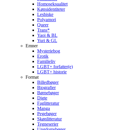
Homoseksualitet
Kønsidentiteter
Lesbiske
Polyamori
Queer
Trans*
Yaoi & BL
Yuri & GL
Emner
Mysteriebog
Erotik
Familieliv
LGBT+ forfatter(e)
LGBT+ historie
Format
Billedbøger
Biografier
Børnebøger
Digte
Faglitteratur
Manga
Pegebøger
Skønlitteratur
Tegneserier
Ungdomsbøger