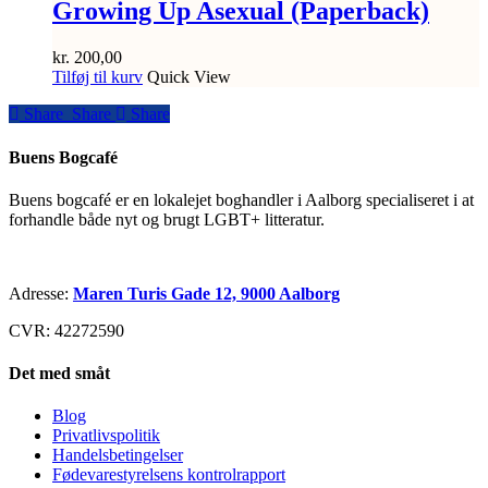
Growing Up Asexual (Paperback)
kr.
200,00
Tilføj til kurv
Quick View
Share
Share
Share
Share
Buens Bogcafé
Buens bogcafé er en lokalejet boghandler i Aalborg specialiseret i at
forhandle både nyt og brugt LGBT+ litteratur.
Adresse:
Maren Turis Gade 12, 9000 Aalborg
CVR: 42272590
Det med småt
Blog
Privatlivspolitik
Handelsbetingelser
Fødevarestyrelsens kontrolrapport