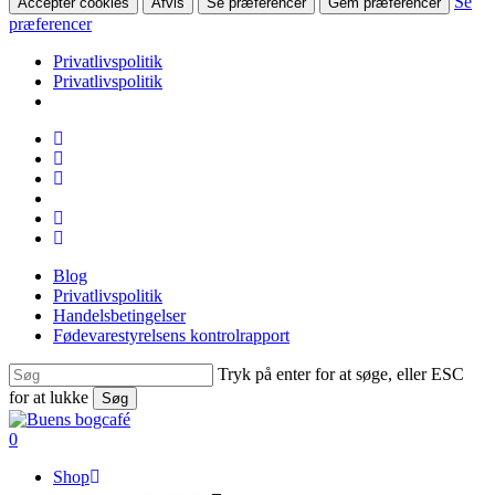
Se
Accepter cookies
Afvis
Se præferencer
Gem præferencer
præferencer
Privatlivspolitik
Privatlivspolitik
Skip
facebook
to
linkedin
main
instagram
content
tiktok
phone
email
Blog
Privatlivspolitik
Handelsbetingelser
Fødevarestyrelsens kontrolrapport
Tryk på enter for at søge, eller ESC
for at lukke
Søg
Close
Search
search
0
Menu
Shop