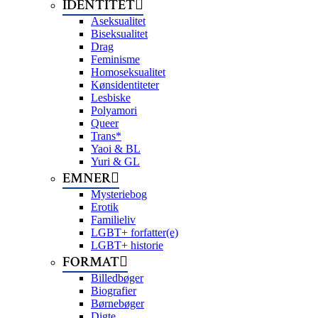
IDENTITET
Aseksualitet
Biseksualitet
Drag
Feminisme
Homoseksualitet
Kønsidentiteter
Lesbiske
Polyamori
Queer
Trans*
Yaoi & BL
Yuri & GL
EMNER
Mysteriebog
Erotik
Familieliv
LGBT+ forfatter(e)
LGBT+ historie
FORMAT
Billedbøger
Biografier
Børnebøger
Digte