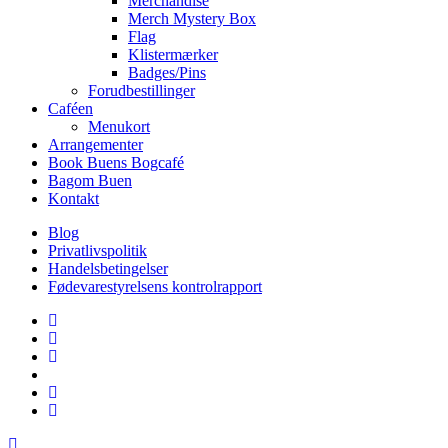
Merchandise
Merch Mystery Box
Flag
Klistermærker
Badges/Pins
Forudbestillinger
Caféen
Menukort
Arrangementer
Book Buens Bogcafé
Bagom Buen
Kontakt
Blog
Privatlivspolitik
Handelsbetingelser
Fødevarestyrelsens kontrolrapport
facebook
linkedin
instagram
tiktok
phone
email