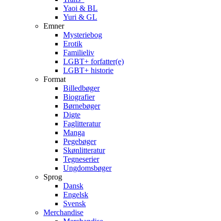
Yaoi & BL
Yuri & GL
Emner
Mysteriebog
Erotik
Familieliv
LGBT+ forfatter(e)
LGBT+ historie
Format
Billedbøger
Biografier
Børnebøger
Digte
Faglitteratur
Manga
Pegebøger
Skønlitteratur
Tegneserier
Ungdomsbøger
Sprog
Dansk
Engelsk
Svensk
Merchandise