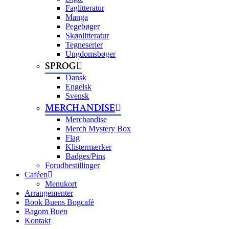
Faglitteratur
Manga
Pegebøger
Skønlitteratur
Tegneserier
Ungdomsbøger
SPROG
Dansk
Engelsk
Svensk
MERCHANDISE
Merchandise
Merch Mystery Box
Flag
Klistermærker
Badges/Pins
Forudbestillinger
Caféen
Menukort
Arrangementer
Book Buens Bogcafé
Bagom Buen
Kontakt