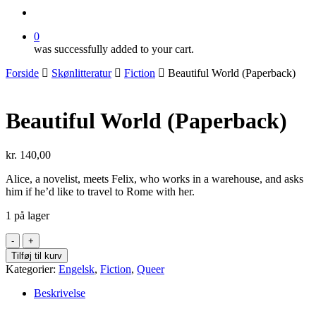
search
0
was successfully added to your cart.
Forside
Skønlitteratur
Fiction
Beautiful World (Paperback)
Beautiful World (Paperback)
kr.
140,00
Alice, a novelist, meets Felix, who works in a warehouse, and asks
him if he’d like to travel to Rome with her.
1 på lager
Beautiful
World
Tilføj til kurv
(Paperback)
Kategorier:
Engelsk
,
Fiction
,
Queer
antal
Beskrivelse