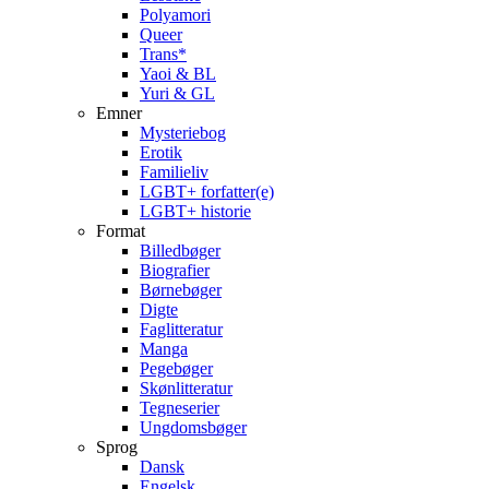
Polyamori
Queer
Trans*
Yaoi & BL
Yuri & GL
Emner
Mysteriebog
Erotik
Familieliv
LGBT+ forfatter(e)
LGBT+ historie
Format
Billedbøger
Biografier
Børnebøger
Digte
Faglitteratur
Manga
Pegebøger
Skønlitteratur
Tegneserier
Ungdomsbøger
Sprog
Dansk
Engelsk