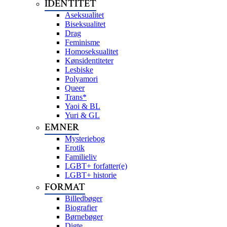
IDENTITET
Aseksualitet
Biseksualitet
Drag
Feminisme
Homoseksualitet
Kønsidentiteter
Lesbiske
Polyamori
Queer
Trans*
Yaoi & BL
Yuri & GL
EMNER
Mysteriebog
Erotik
Familieliv
LGBT+ forfatter(e)
LGBT+ historie
FORMAT
Billedbøger
Biografier
Børnebøger
Digte