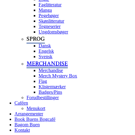
Faglitteratur
Manga
Pegebøger
Skønlitteratur
Tegneserier
Ungdomsbøger
SPROG
Dansk
Engelsk
Svensk
MERCHANDISE
Merchandise
Merch Mystery Box
Flag
Klistermærker
Badges/Pins
Forudbestillinger
Caféen
Menukort
Arrangementer
Book Buens Bogcafé
Bagom Buen
Kontakt