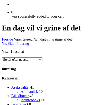
search
0
was successfully added to your cart.
En dag vil vi grine af det
Forside
Varer tagged “En dag vil vi grine af det”
Vis
Skjul
filtrering
Viser 1 resultat
filtrering
Close
Kategorier
Filters
Aseksualitet
41
Aromantisk
10
Billedbøger
48
Picturebooks
14
Biografier
68