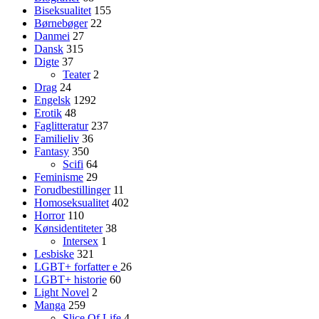
Biseksualitet
155
Børnebøger
22
Danmei
27
Dansk
315
Digte
37
Teater
2
Drag
24
Engelsk
1292
Erotik
48
Faglitteratur
237
Familieliv
36
Fantasy
350
Scifi
64
Feminisme
29
Forudbestillinger
11
Homoseksualitet
402
Horror
110
Kønsidentiteter
38
Intersex
1
Lesbiske
321
LGBT+ forfatter
e
26
LGBT+ historie
60
Light Novel
2
Manga
259
Slice Of Life
4