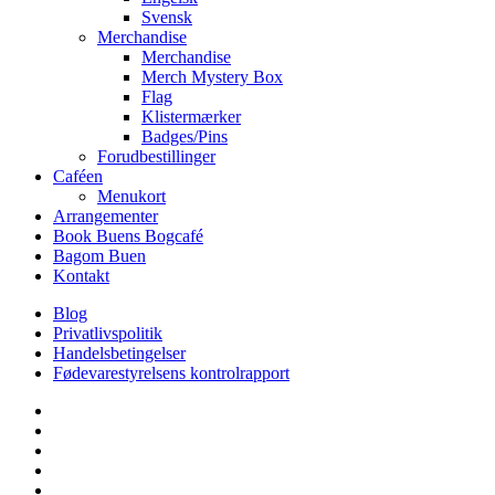
Svensk
Merchandise
Merchandise
Merch Mystery Box
Flag
Klistermærker
Badges/Pins
Forudbestillinger
Caféen
Menukort
Arrangementer
Book Buens Bogcafé
Bagom Buen
Kontakt
Blog
Privatlivspolitik
Handelsbetingelser
Fødevarestyrelsens kontrolrapport
facebook
linkedin
instagram
tiktok
phone