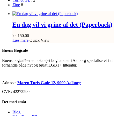
Yuri & GL
72
Zine
8
En dag vil vi grine af det (Paperback)
kr.
150,00
Læs mere
Quick View
Buens Bogcafé
Buens bogcafé er en lokalejet boghandler i Aalborg specialiseret i at
forhandle både nyt og brugt LGBT+ litteratur.
Adresse:
Maren Turis Gade 12, 9000 Aalborg
CVR: 42272590
Det med småt
Blog