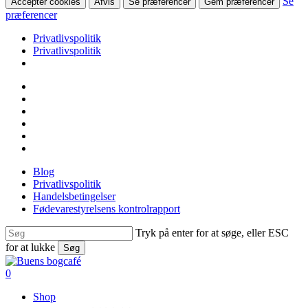
Se
Accepter cookies
Afvis
Se præferencer
Gem præferencer
præferencer
Privatlivspolitik
Privatlivspolitik
Skip
facebook
to
linkedin
main
instagram
content
tiktok
phone
email
Blog
Privatlivspolitik
Handelsbetingelser
Fødevarestyrelsens kontrolrapport
Tryk på enter for at søge, eller ESC
for at lukke
Søg
Close
Search
search
0
Menu
Shop