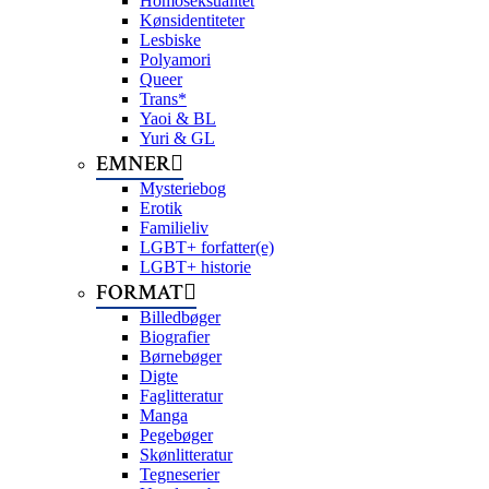
Homoseksualitet
Kønsidentiteter
Lesbiske
Polyamori
Queer
Trans*
Yaoi & BL
Yuri & GL
EMNER
Mysteriebog
Erotik
Familieliv
LGBT+ forfatter(e)
LGBT+ historie
FORMAT
Billedbøger
Biografier
Børnebøger
Digte
Faglitteratur
Manga
Pegebøger
Skønlitteratur
Tegneserier