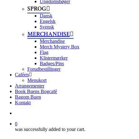
Ungdomsbøger
SPROG
Dansk
Engelsk
Svensk
MERCHANDISE
Merchandise
Merch Mystery Box
Flag
Klistermærker
Badges/Pins
Forudbestillinger
Caféen
Menukort
Arrangementer
Book Buens Bogcafé
Bagom Buen
Kontakt
search
0
was successfully added to your cart.