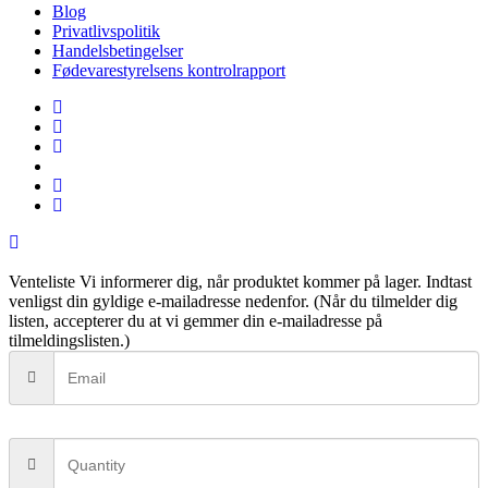
Blog
Privatlivspolitik
Handelsbetingelser
Fødevarestyrelsens kontrolrapport
facebook
linkedin
instagram
tiktok
phone
email
Venteliste
Vi informerer dig, når produktet kommer på lager. Indtast
venligst din gyldige e-mailadresse nedenfor. (Når du tilmelder dig
listen, accepterer du at vi gemmer din e-mailadresse på
tilmeldingslisten.)