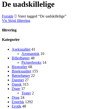
De uadskillelige
Forside
Varer tagged “De uadskillelige”
Vis
Skjul
filtrering
filtrering
Close
Kategorier
Filters
Aseksualitet
41
Aromantisk
10
Billedbøger
48
Picturebooks
14
Biografier
68
Biseksualitet
155
Børnebøger
22
Danmei
27
Dansk
315
Digte
37
Teater
2
Drag
24
Engelsk
1292
Erotik
48