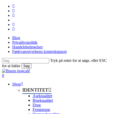
Skip
facebook
to
linkedin
main
instagram
content
tiktok
phone
email
Blog
Privatlivspolitik
Handelsbetingelser
Fødevarestyrelsens kontrolrapport
Tryk på enter for at søge, eller ESC
for at lukke
Søg
Close
Search
search
0
Menu
Shop
IDENTITET
Aseksualitet
Biseksualitet
Drag
Feminisme