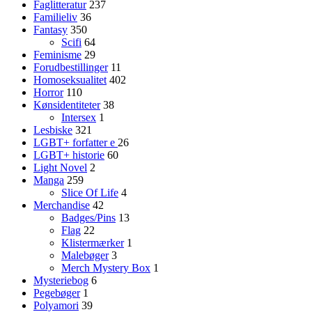
Faglitteratur
237
Familieliv
36
Fantasy
350
Scifi
64
Feminisme
29
Forudbestillinger
11
Homoseksualitet
402
Horror
110
Kønsidentiteter
38
Intersex
1
Lesbiske
321
LGBT+ forfatter
e
26
LGBT+ historie
60
Light Novel
2
Manga
259
Slice Of Life
4
Merchandise
42
Badges/Pins
13
Flag
22
Klistermærker
1
Malebøger
3
Merch Mystery Box
1
Mysteriebog
6
Pegebøger
1
Polyamori
39