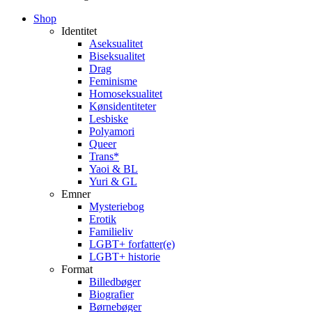
Close
Shop
Menu
Identitet
Aseksualitet
Biseksualitet
Drag
Feminisme
Homoseksualitet
Kønsidentiteter
Lesbiske
Polyamori
Queer
Trans*
Yaoi & BL
Yuri & GL
Emner
Mysteriebog
Erotik
Familieliv
LGBT+ forfatter(e)
LGBT+ historie
Format
Billedbøger
Biografier
Børnebøger