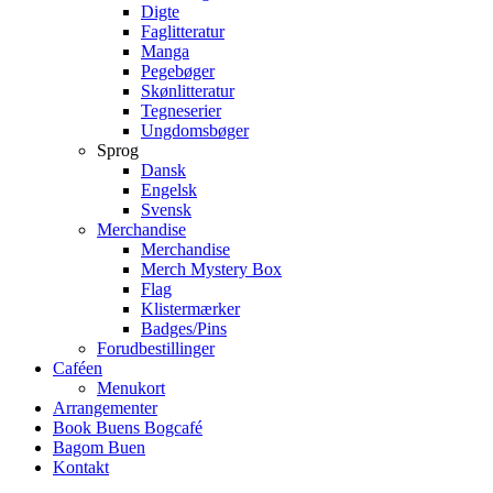
Digte
Faglitteratur
Manga
Pegebøger
Skønlitteratur
Tegneserier
Ungdomsbøger
Sprog
Dansk
Engelsk
Svensk
Merchandise
Merchandise
Merch Mystery Box
Flag
Klistermærker
Badges/Pins
Forudbestillinger
Caféen
Menukort
Arrangementer
Book Buens Bogcafé
Bagom Buen
Kontakt