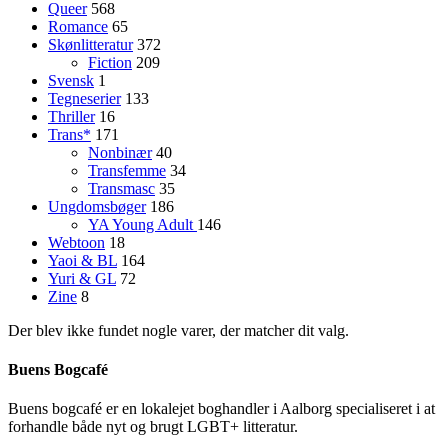
Queer
568
Romance
65
Skønlitteratur
372
Fiction
209
Svensk
1
Tegneserier
133
Thriller
16
Trans*
171
Nonbinær
40
Transfemme
34
Transmasc
35
Ungdomsbøger
186
YA
Young Adult
146
Webtoon
18
Yaoi & BL
164
Yuri & GL
72
Zine
8
Der blev ikke fundet nogle varer, der matcher dit valg.
Buens Bogcafé
Buens bogcafé er en lokalejet boghandler i Aalborg specialiseret i at
forhandle både nyt og brugt LGBT+ litteratur.