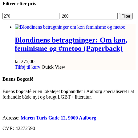
Filtrer efter pris
Mindste
Højeste
Filter
pris
pris
Blondinens betragtninger: Om køn,
feminisme og #metoo (Paperback)
kr.
275,00
Tilføj til kurv
Quick View
Buens Bogcafé
Buens bogcafé er en lokalejet boghandler i Aalborg specialiseret i at
forhandle både nyt og brugt LGBT+ litteratur.
Adresse:
Maren Turis Gade 12, 9000 Aalborg
CVR: 42272590