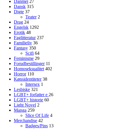
Danmei
27
Dansk
315
Digte
37
Teater
2
Drag
24
Engelsk
1292
Erotik
48
Faglitteratur
237
Familieliv
36
Fantasy
350
Scifi
64
Feminisme
29
Forudbestillinger
11
Homoseksualitet
402
Horror
110
Kønsidentiteter
38
Intersex
1
Lesbiske
321
LGBT+ forfatter
e
26
LGBT+ historie
60
Light Novel
2
Manga
259
Slice Of Life
4
Merchandise
42
Badges/Pins
13