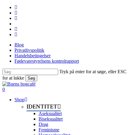
Skip
facebook
to
linkedin
main
instagram
content
tiktok
phone
email
Blog
Privatlivspolitik
Handelsbetingelser
Fødevarestyrelsens kontrolrapport
Tryk på enter for at søge, eller ESC
for at lukke
Søg
Close
Search
search
0
Menu
Shop
IDENTITET
Aseksualitet
Biseksualitet
Drag
Feminisme