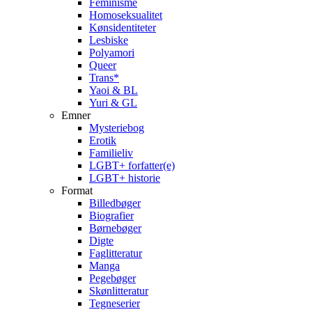
Feminisme
Homoseksualitet
Kønsidentiteter
Lesbiske
Polyamori
Queer
Trans*
Yaoi & BL
Yuri & GL
Emner
Mysteriebog
Erotik
Familieliv
LGBT+ forfatter(e)
LGBT+ historie
Format
Billedbøger
Biografier
Børnebøger
Digte
Faglitteratur
Manga
Pegebøger
Skønlitteratur
Tegneserier