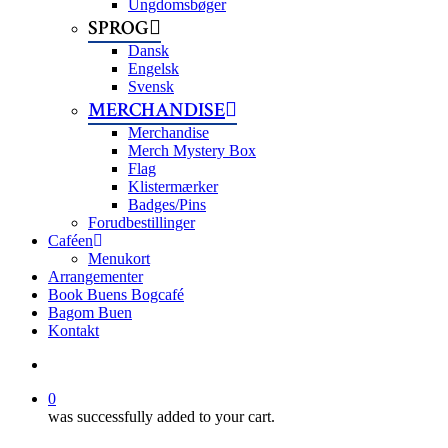
Ungdomsbøger
SPROG
Dansk
Engelsk
Svensk
MERCHANDISE
Merchandise
Merch Mystery Box
Flag
Klistermærker
Badges/Pins
Forudbestillinger
Caféen
Menukort
Arrangementer
Book Buens Bogcafé
Bagom Buen
Kontakt
search
0
was successfully added to your cart.