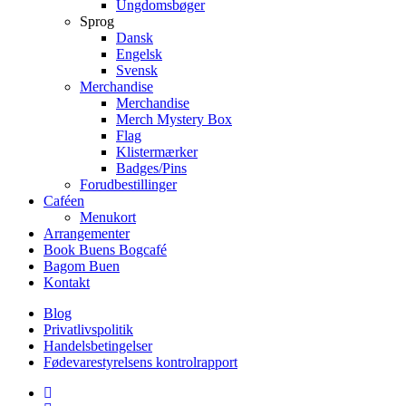
Ungdomsbøger
Sprog
Dansk
Engelsk
Svensk
Merchandise
Merchandise
Merch Mystery Box
Flag
Klistermærker
Badges/Pins
Forudbestillinger
Caféen
Menukort
Arrangementer
Book Buens Bogcafé
Bagom Buen
Kontakt
Blog
Privatlivspolitik
Handelsbetingelser
Fødevarestyrelsens kontrolrapport
facebook