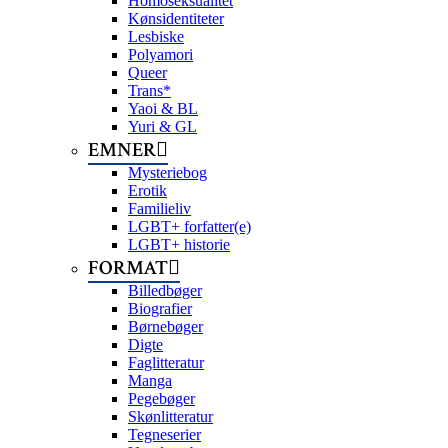
Homoseksualitet
Kønsidentiteter
Lesbiske
Polyamori
Queer
Trans*
Yaoi & BL
Yuri & GL
EMNER
Mysteriebog
Erotik
Familieliv
LGBT+ forfatter(e)
LGBT+ historie
FORMAT
Billedbøger
Biografier
Børnebøger
Digte
Faglitteratur
Manga
Pegebøger
Skønlitteratur
Tegneserier