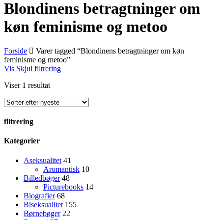
Blondinens betragtninger om
køn feminisme og metoo
Forside
Varer tagged “Blondinens betragtninger om køn
feminisme og metoo”
Vis
Skjul
filtrering
Viser 1 resultat
filtrering
Close
Kategorier
Filters
Aseksualitet
41
Aromantisk
10
Billedbøger
48
Picturebooks
14
Biografier
68
Biseksualitet
155
Børnebøger
22