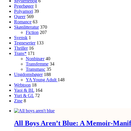
Mysteriebog
6
Pegebøger
1
Polyamori
39
Queer
569
Romance
63
Skønlitteratur
370
Fiction
207
Svensk
1
Tegneserier
133
Thriller
16
Trans*
171
Nonbinær
40
Transfemme
34
Transmasc
35
Ungdomsbøger
188
YA
Young Adult
148
Webtoon
18
Yaoi & BL
164
Yuri & GL
72
Zine
8
All Boys Aren’t Blue: A Memoir-Manif