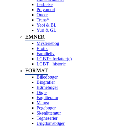
Lesbiske
Polyamori
Queer
Trans*
Yaoi & BL
Yuri & GL
EMNER
Mysteriebog
Erotik
Familieliv
LGBT+ forfatter(e)
LGBT+ historie
FORMAT
Billedbøger
Biografier
Børnebøger
Digte
Faglitteratur
Manga
Pegebøger
Skønlitteratur
Tegneserier
Ungdomsbøger