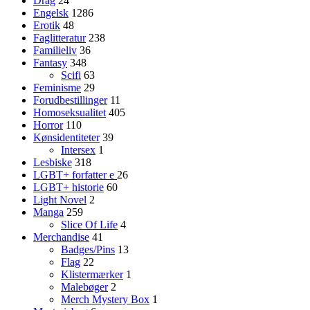
Drag
24
Engelsk
1286
Erotik
48
Faglitteratur
238
Familieliv
36
Fantasy
348
Scifi
63
Feminisme
29
Forudbestillinger
11
Homoseksualitet
405
Horror
110
Kønsidentiteter
39
Intersex
1
Lesbiske
318
LGBT+ forfatter
e
26
LGBT+ historie
60
Light Novel
2
Manga
259
Slice Of Life
4
Merchandise
41
Badges/Pins
13
Flag
22
Klistermærker
1
Malebøger
2
Merch Mystery Box
1