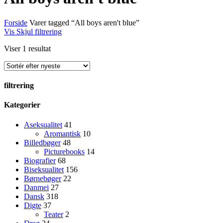
Forside
Varer tagged “All boys aren't blue”
Vis
Skjul
filtrering
Viser 1 resultat
filtrering
Close
Kategorier
Filters
Aseksualitet
41
Aromantisk
10
Billedbøger
48
Picturebooks
14
Biografier
68
Biseksualitet
156
Børnebøger
22
Danmei
27
Dansk
318
Digte
37
Teater
2