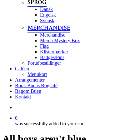
SPROG
Dansk
Engelsk
Svensk
MERCHANDISE
Merchandise
Merch Mystery Box
Flag
Klistermærker
Badges/Pins
Forudbestillinger
Caféen
Menukort
Arrangementer
Book Buens Bogcafé
Bagom Buen
Kontakt
search
0
was successfully added to your cart.
All boys aren't blue